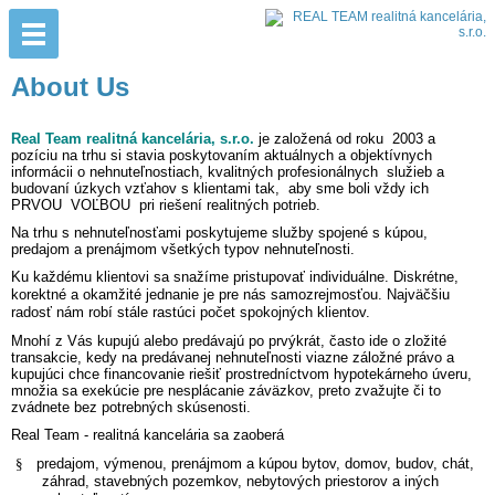
About Us
Real Team realitná kancelária, s.r.o.
je založená od roku 2003 a
pozíciu na trhu si stavia poskytovaním aktuálnych a objektívnych
informácii o nehnuteľnostiach, kvalitných profesionálnych služieb a
budovaní úzkych vzťahov s klientami tak, aby sme boli vždy ich
PRVOU VOĽBOU pri riešení realitných potrieb.
Na trhu s nehnuteľnosťami poskytujeme služby spojené s kúpou,
predajom a prenájmom všetkých typov nehnuteľnosti.
Ku každému klientovi sa snažíme pristupovať individuálne. Diskrétne,
korektné a okamžité jednanie je pre nás samozrejmosťou. Najväčšiu
radosť nám robí stále rastúci počet spokojných klientov.
Mnohí z Vás kupujú alebo predávajú po prvýkrát, často ide o zložité
transakcie, kedy na predávanej nehnuteľnosti viazne záložné právo a
kupujúci chce financovanie riešiť prostredníctvom hypotekárneho úveru,
množia sa exekúcie pre nesplácanie záväzkov, preto zvažujte či to
zvádnete bez potrebných skúsenosti.
Real Team - realitná kancelária sa zaoberá
§
predajom, výmenou, prenájmom a kúpou bytov, domov, budov, chát,
záhrad, stavebných pozemkov, nebytových priestorov a iných