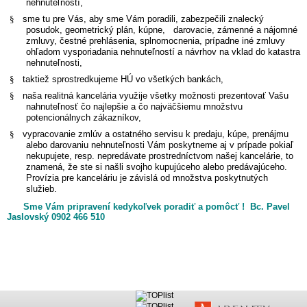
nehnuteľností,
§
sme tu pre Vás, aby sme Vám poradili, zabezpečili znalecký
posudok, geometrický plán, kúpne, darovacie, zámenné a nájomné
zmluvy, čestné prehlásenia, splnomocnenia, prípadne iné zmluvy
ohľadom vysporiadania nehnuteľností a návrhov na vklad do katastra
nehnuteľnosti,
§
taktiež sprostredkujeme HÚ vo všetkých bankách,
§
naša realitná kancelária využije všetky možnosti prezentovať Vašu
nahnuteľnosť čo najlepšie a čo najväčšiemu množstvu
potencionálnych zákazníkov,
§
vypracovanie zmlúv a ostatného servisu k predaju, kúpe, prenájmu
alebo darovaniu nehnuteľnosti Vám poskytneme aj v prípade pokiaľ
nekupujete, resp. nepredávate prostredníctvom našej kancelárie, to
znamená, že ste si našli svojho kupujúceho alebo predávajúceho.
Provízia pre kanceláriu je závislá od množstva poskytnutých
služieb.
Sme Vám pripravení kedykoľvek poradiť a pomôcť ! Bc. Pavel
Jaslovský 0902 466 510